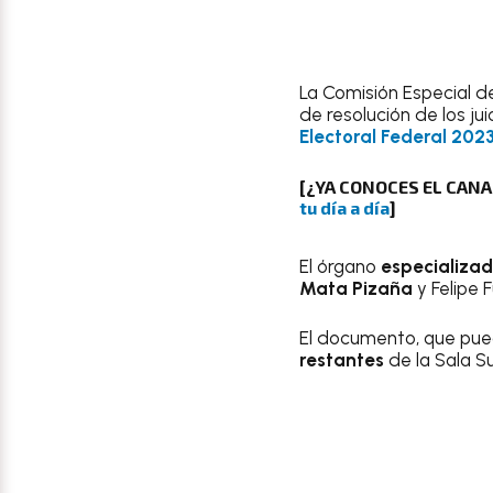
La Comisión Especial d
de resolución de los ju
Electoral Federal 202
[¿YA CONOCES EL CAN
tu día a día
]
El órgano
especializad
Mata Pizaña
y Felipe 
El documento, que pu
restantes
de la Sala S