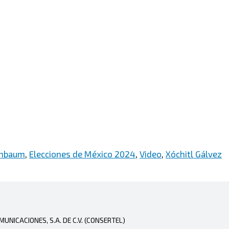
inbaum
,
Elecciones de México 2024
,
Video
,
Xóchitl Gálvez
NICACIONES, S.A. DE C.V. (CONSERTEL)