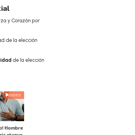
ial
rza y Corazón por
ad de la elección
lidad
de la elección
VIDEO
co! Hombre
rir ataque