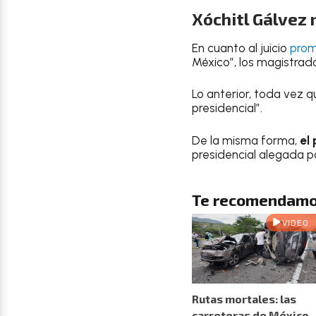
Xóchitl Gálvez 
En cuanto al juicio
prom
México”, los magistrad
Lo anterior, toda vez qu
presidencial”.
De la misma forma,
el
presidencial alegada 
Te recomendamo
VIDEO
Rutas mortales: las
carreteras de México