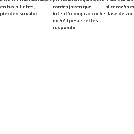
en tus billetes,
contra joven que
al corazón e
pierden su valor
intentó comprar coche
clase de zu
en 520 pesos; él les
responde