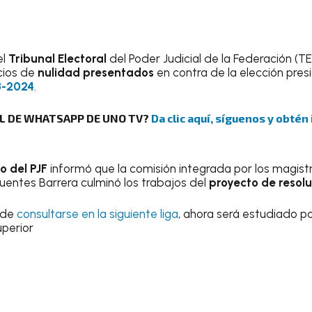
el
Tribunal Electoral
del Poder Judicial de la Federación (TE
icios de
nulidad presentados
en contra de la elección pres
3-2024
.
AL DE WHATSAPP DE UNO TV?
Da clic aquí, síguenos y obtén
o del PJF
informó que la comisión integrada por los magis
Fuentes Barrera culminó los trabajos del
proyecto de resol
ede
consultarse en la siguiente liga
, ahora será estudiado po
uperior