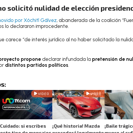
no solicitó nulidad de elección presidenc
ovido por Xóchitl Gálvez
, abanderada de la coalición “Fue
os lo declararon improcedente.
e carece “de interés jurídico al no haber solicitado la nulid
 proyecto propone
declarar infundada la
pretensión de nu
por
distintos partidos políticos
.
s:
VIDEO
VIDEO
Cuidado: si escribes
¡Qué historia! Mazda
¡Baile trági
este tipo de mensajes
procederá legalmente
muere al suf