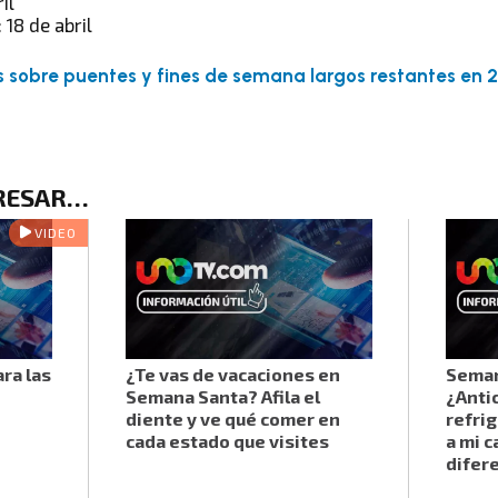
il
18 de abril
sobre puentes y fines de semana largos restantes en 20
ERESAR…
VIDEO
ara las
¿Te vas de vacaciones en
Seman
Semana Santa? Afila el
¿Anti
diente y ve qué comer en
refrig
cada estado que visites
a mi c
difer