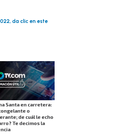
22, da clic en este
a Santa en carretera:
congelante o
erante; de cuál le echo
arro? Te decimos la
encia