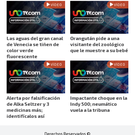
VIDEO
VIDEO
Las aguas del gran canal
Orangután pide a una
de Venecia se tiñen de
visitante del zoológico
color verde
que le muestre a su bebé
fluorescente
VIDEO
VIDEO
Alerta por falsificación
Impactante choque en la
de Alka Seltzer y 3
Indy 500; neumático
medicinas más;
vuela a la tribuna
identifícalos así
Derechos Reservados ©