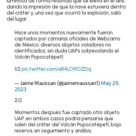
luminosa de forma redonda que se eleva en el aire,
dando la impresión de que la nave estuviera dentro
del cráter y, una vez que ocurrió la explosión, salió
del lugar.
Hace unos momentos nuevamente fueron
captados por cámaras oficiales de Webcams
de México; diversos objetos voladores no
identificados; sin duda UAPs sobrevolando el
Volcán Popocatépetl:
1/2
pic.twitter.com/aR4LO9OZDq
— Jaime Maussan (@jaimemaussan1)
May 29,
2023
2/2
Momentos después fue captado otro objeto
UAP, en ambos casos podría pensarse que
salen del cráter del Volcán Popocatépetl, bajo
reserva, en seguimiento y análisis.