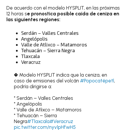
De acuerdo con el modelo HYSPLIT, en las próximas
12 horas s
e pronostica posible caída de ceniza en
las siguientes regiones:
Serdán – Valles Centrales
Angelópolis
Valle de Atlixco – Matamoros
Tehuacán – Sierra Negra
Tlaxcala
Veracruz
� Modelo HYSPLIT indica que la ceniza, en
caso de emisiones del volcán
#Popocatépetl
,
podría dirigirse a:
" Serdán – Valles Centrales
" Angelópolis
" Valle de Atlixco – Matamoros
" Tehuacán – Sierra
Negra
#Tlaxcala
#Veracruz
pic.twitter.com/nyv1pHfwH5