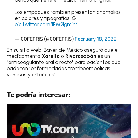
Los empaques también presentan anomalías
en colores y tipografías. G
pic.twitter.com/IRM2Igmih6
— COFEPRIS (@COFEPRIS)
February 18, 2022
En su sitio web, Bayer de México aseguró que el
medicamento
Xarelto
o
Rivaroxabán
es un
"anticoagulante oral directo" para pacientes que
padecen "enfermedades tromboembólicas
venosas y arteriales".
Te podría interesar: