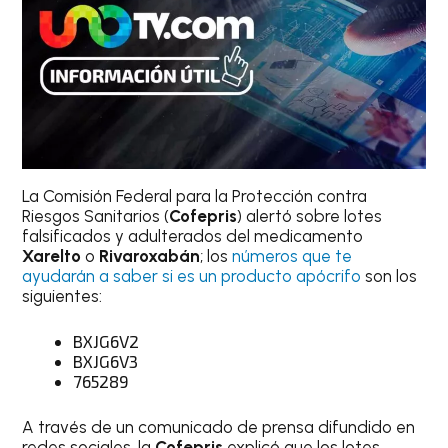
La Comisión Federal para la Protección contra
Riesgos Sanitarios (
Cofepris
) alertó sobre lotes
falsificados y adulterados del medicamento
Xarelto
o
Rivaroxabán
; los
números que te
ayudarán a saber si es un producto apócrifo
son los
siguientes:
BXJG6V2
BXJG6V3
765289
A través de un comunicado de prensa difundido en
redes sociales, la
Cofepris
explicó que los lotes