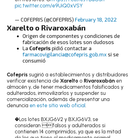
pic.twitter.com/e9UiQ0xVSY
— COFEPRIS (@COFEPRIS)
February 18, 2022
Xarelto
o
Rivaroxabán
Origen de componentes y condiciones de
fabricación de esos lotes son dudosos
La
Cofepris
pidió contactar a
farmacovigilancia@cofepris.gob.mx
si se
consumió
Cofepris
sugirió a establecimientos y distribuidores
verificar existencia de
Xarelto
o
Rivaroxabán
en
almacén y, de tener medicamentos falsificados y
adulterados, inmovilizarlos y suspender su
comercialización, además de presentar una
denuncia
en este sitio web oficial
.
�Los lotes BXJG6V2 y BXJG6V3, se
consideran falsos y adulterados si
contienen 14 comprimidos, ya que es la mitad
de los que tiene el medicamento original.