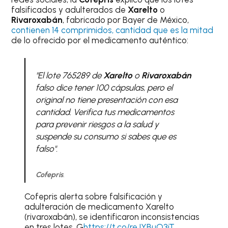
falsificados y adulterados de
Xarelto
o
Rivaroxabán
, fabricado por Bayer de México,
contienen 14 comprimidos, cantidad que es la mitad
de lo ofrecido por el medicamento auténtico:
"El lote 765289 de
Xarelto
o
Rivaroxabán
falso dice tener 100 cápsulas, pero el
original no tiene presentación con esa
cantidad. Verifica tus medicamentos
para prevenir riesgos a la salud y
suspende su consumo si sabes que es
falso"
.
Cofepris
.
Cofepris alerta sobre falsificación y
adulteración de medicamento Xarelto
(rivaroxabán), se identificaron inconsistencias
en tres lotes. G
https://t.co/reJYBuO3iT