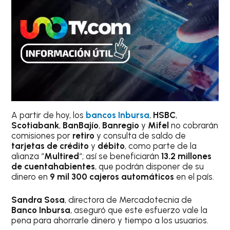
A partir de hoy, los
bancos Inbursa
,
HSBC
,
Scotiabank
,
BanBajío
,
Banregio
y
Mifel
no cobrarán
comisiones por
retiro
y consulta de saldo de
tarjetas de crédito
y
débito
, como parte de la
alianza “
Multired
“; así se beneficiarán
13.2 millones
de cuentahabientes
, que podrán disponer de su
dinero en
9 mil 300 cajeros automáticos
en el país.
Sandra Sosa
, directora de Mercadotecnia de
Banco Inbursa
, aseguró que este esfuerzo vale la
pena para ahorrarle dinero y tiempo a los usuarios.