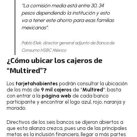
“La comisión media está entre 30, 34
pesos dependiendo la institución y esto
va a tener este ahorro para esas familias
mexicanas”.
Pablo Elek, director general adjunto de Banca de
Consumo HSBC México
¿Cómo ubicar los cajeros de
“Multired”?
Los
tarjetahabientes
podrán consultar la ubicación
de los más de
9 mil cajeros
de “
Multired
“: basta
con entrar a la
página web
de cada banco
participante y encontrar el logo azul, rojo, naranja y
morado.
Directivos de los seis bancos se dijeron abiertos a
que esta alianza crezca, pues una de las principales
metas es la inclusión financiera, llegar a más partes