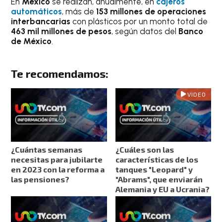
En
México
se realizan, anualmente, en
cajeros
automáticos
, más de
153 millones de operaciones
interbancarias
con plásticos por un monto total de
463 mil millones de pesos
, según datos del
Banco
de México
.
Te recomendamos:
VIDEO
¿Cuántas semanas
¿Cuáles son las
necesitas para jubilarte
características de los
en 2023 con la reforma a
tanques "Leopard" y
las pensiones?
"Abrams", que enviarán
Alemania y EU a Ucrania?