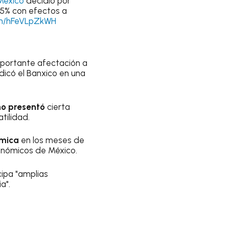
éxico
decidió por
.25% con efectos a
om/hFeVLpZkWH
importante afectación a
dicó el Banxico en una
o presentó
cierta
tilidad.
ómica
en los meses de
conómicos de México.
cipa "amplias
a".