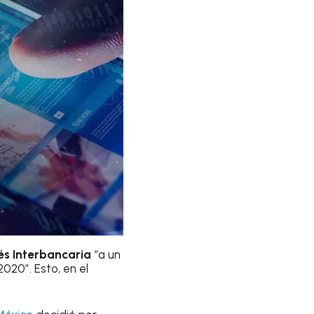
és
Interbancaria
“a un
020”. Esto, en el