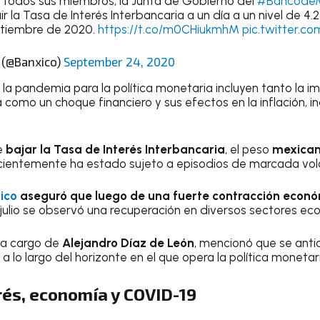
e todos sus miembros, la Junta de Gobierno del
#BancodeM
r la Tasa de Interés Interbancaria a un día a un nivel de 4
eptiembre de 2020.
https://t.co/m0CHiukmhM
pic.twitter.c
 (@Banxico)
September 24, 2020
 la pandemia para la política monetaria incluyen tanto la 
como un choque financiero y sus efectos en la inflación, in
e
bajar la Tasa de Interés Interbancaria
, el peso
mexican
cientemente ha estado sujeto a episodios de marcada vola
ico
aseguró que luego de una fuerte contracción econ
 y julio se observó una recuperación en diversos sectores e
 a cargo de
Alejandro Díaz de León
, mencionó que se anti
a lo largo del horizonte en el que opera la política monetari
rés, economía y COVID-19