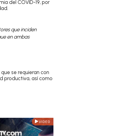
mia del COVID-19, por
dad.
ores que inciden
s que en ambas
s que se requieran con
ad productiva, así como
VIDEO