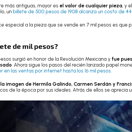
tre más antiguas, mayor es
el valor de cualquier pieza
, y 
lo, un
billete de 500 pesos de 1908 alcanza un costo de 44
ce especial a la pieza que se vende en 7 mil pesos es que p
.
lete de mil pesos?
pesos surgió en honor de la Revolución Mexicana y
fue pues
asado
. Ahora sigue los pasos del recién lanzado papel mo
r en las ventas por internet hasta los 1
6
mil pesos.
la imagen de Hermila Galindo, Carmen Serdán y Franci
cos de la época por sus ideales. Atrás de ellos se aprecia 