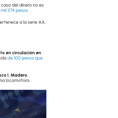
el caso del dinero no es
 mil 374 pesos
.
ertenece a la serie AA,
to en circulación en
neda
de 100 pesos que
sco I. Madero
,
una locomotora.