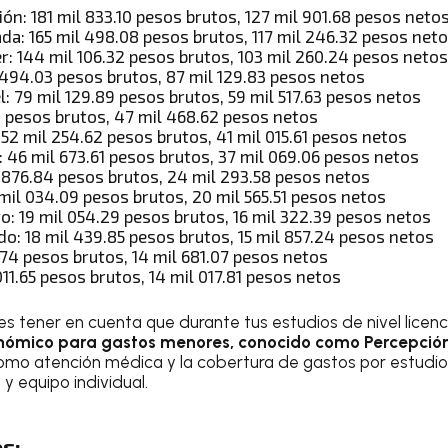
ión: 181 mil 833.10 pesos brutos, 127 mil 901.68 pesos neto
da: 165 mil 498.08 pesos brutos, 117 mil 246.32 pesos net
r: 144 mil 106.32 pesos brutos, 103 mil 260.24 pesos netos
 494.03 pesos brutos, 87 mil 129.83 pesos netos
: 79 mil 129.89 pesos brutos, 59 mil 517.63 pesos netos
0 pesos brutos, 47 mil 468.62 pesos netos
 52 mil 254.62 pesos brutos, 41 mil 015.61 pesos netos
 46 mil 673.61 pesos brutos, 37 mil 069.06 pesos netos
l 876.84 pesos brutos, 24 mil 293.58 pesos netos
mil 034.09 pesos brutos, 20 mil 565.51 pesos netos
o: 19 mil 054.29 pesos brutos, 16 mil 322.39 pesos netos
o: 18 mil 439.85 pesos brutos, 15 mil 857.24 pesos netos
.74 pesos brutos, 14 mil 681.07 pesos netos
011.65 pesos brutos, 14 mil 017.81 pesos netos
tener en cuenta que durante tus estudios de nivel licenc
nómico para gastos menores, conocido como Percepción
 como atención médica y la cobertura de gastos por estudio
 y equipo individual.
s: