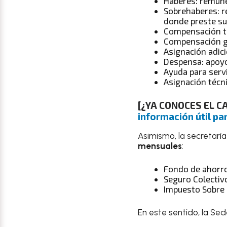
Haberes: remune
Sobrehaberes: re
donde preste su
Compensación téc
Compensación ga
Asignación adici
Despensa: apoyo
Ayuda para servi
Asignación técni
[¿YA CONOCES EL 
información útil par
Asimismo, la secretaría
mensuales
:
Fondo de ahorro
Seguro Colectivo
Impuesto Sobre l
En este sentido, la Se