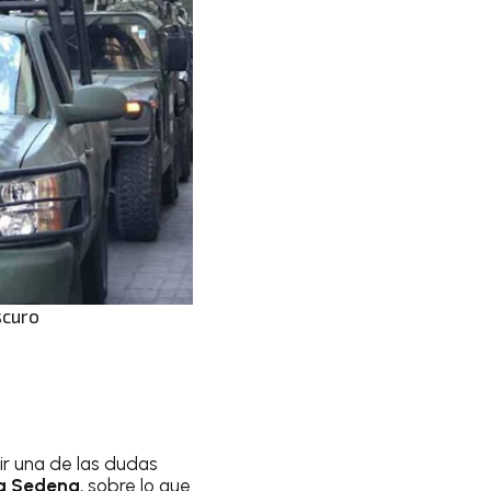
scuro
gir una de las dudas
la Sedena
, sobre lo que