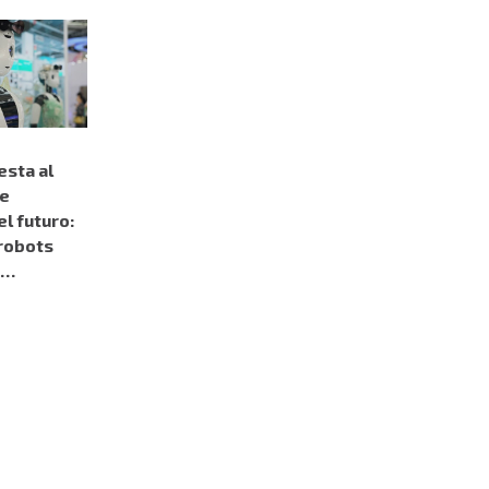
esta al
de
el futuro:
robots
s…