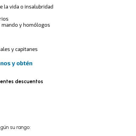
 la vida o insalubridad
rios
ce, mando y homólogos
iales y capitanes
uenos y obtén
ientes descuentos
gún su rango: