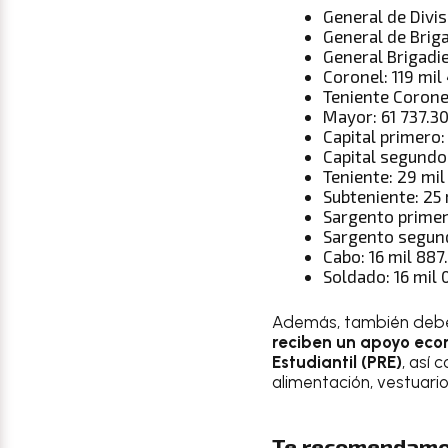
General de Divis
General de Briga
General Brigadie
Coronel: 119 mil
Teniente Coronel
Mayor: 61 737.3
Capital primero:
Capital segundo:
Teniente: 29 mi
Subteniente: 25 
Sargento primer
Sargento segund
Cabo: 16 mil 887
Soldado: 16 mil 
Además, también debes 
reciben un apoyo eco
Estudiantil (PRE)
, así
alimentación, vestuario
Te recomendamo