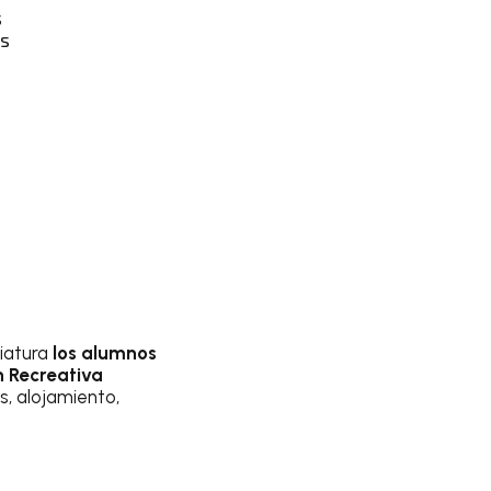
s
os
iatura
los alumnos
 Recreativa
s, alojamiento,