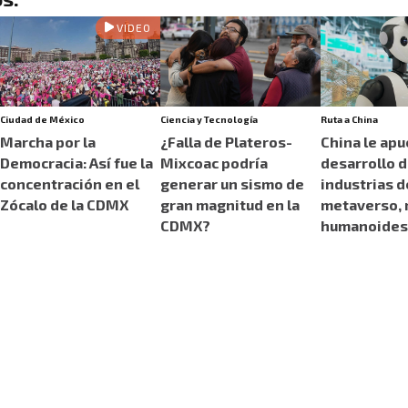
VIDEO
Ciudad de México
Ciencia y Tecnología
Ruta a China
Marcha por la
¿Falla de Plateros-
China le apu
Democracia: Así fue la
Mixcoac podría
desarrollo 
concentración en el
generar un sismo de
industrias d
Zócalo de la CDMX
gran magnitud en la
metaverso, 
CDMX?
humanoide