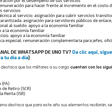
ración por el desempeño de sus servicios
muneración para hacer frente al incremento en el costo de
s servicios
nica al servicio: asignación para cubrir servicios transito
rantizada: asignación para servidores públicos de enla
onal al sueldo: apoyo a la economía familiar
 a la economía familiar
cios: apoyo a la economía familiar
ca especial: remuneración complementaria para jefes, ofic
CANAL DE WHATSAPP DE UNO TV?
Da clic aquí, síg
a tu día a día
]
 destaca que los militares a su cargo
cuentan con los sigu
 (FA)
 de Retiro (SCR)
a Renta (ISR)
dena destaca que para este año sus elementos recibirán, se