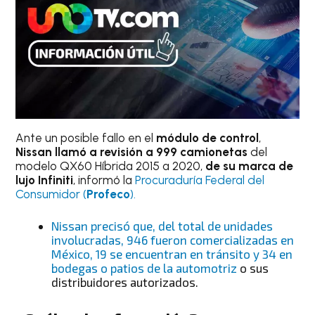
Ante un posible fallo en el
módulo de control
,
Nissan llamó a revisión a 999 camionetas
del
modelo QX60 Híbrida 2015 a 2020,
de su marca de
lujo Infiniti
, informó la
Procuraduría Federal del
Consumidor (
Profeco
).
Nissan precisó que, del total de unidades
involucradas, 946 fueron comercializadas en
México, 19 se encuentran en tránsito y 34 en
bodegas o patios de la automotriz
o sus
distribuidores autorizados.