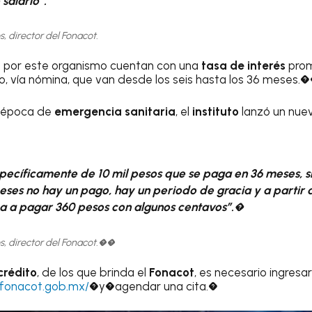
salario”.
, director del Fonacot.
s
por este organismo cuentan con una
tasa de interés
prom
, vía nómina, que van desde los seis hasta los 36 meses.
 época de
emergencia sanitaria
, el
instituto
lanzó un nuev
specíficamente de 10 mil pesos que se paga en 36 meses, 
eses no hay un pago, hay un periodo de gracia y a partir 
 a pagar 360 pesos con algunos centavos”.�
s, director del Fonacot.��
crédito
, de los que brinda el
Fonacot
, es necesario ingresa
.fonacot.gob.mx/
�y�agendar una cita.�