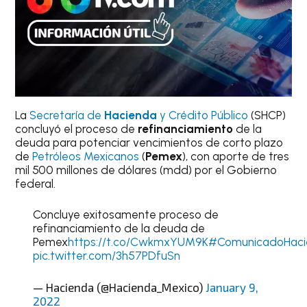
La
Secretaría de
Hacienda
y Crédito Público
(SHCP)
concluyó el proceso de
refinanciamiento
de la
deuda para potenciar vencimientos de corto plazo
de
Petróleos Mexicanos
(
Pemex
), con aporte de tres
mil 500 millones de dólares (mdd) por el Gobierno
federal.
Concluye exitosamente proceso de
refinanciamiento de la deuda de
Pemex
https://t.co/CwkmxYUM9K
#ComunicadoHaci
pic.twitter.com/3h57PDfuSn
— Hacienda (@Hacienda_Mexico)
January 9,
2022