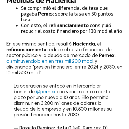
Medidas de
Hacienda
Se comprimió el diferencial de tasa que
pagaba
Pemex
sobre la tasa en 50 puntos
base
Con esto, el
refinanciamiento
consiguió
reducir el costo financiero por 180 mdd al año
En ese mismo sentido, resaltó
Hacienda
, el
refinanciamiento
reduce el costo financiero del
sector público y la deuda de mercado de
Pemex
,
disminuyéndola en en tres mil 200 mdd
, y
alivianando "presión financiera, entre 2024 y 2030, en
10 mil 500 mdd".
La operación se enfocó en intercambiar
bonos de
@pemex
con vencimiento a corto
plazo por uno nuevo a 10 años. Ello permitió
disminuir en 3,200 millones de dólares la
deuda de la empresa y en 10,500 millones su
presión financiera hasta 2030.
— Rogelio Ramírez de la O (@R_Ramirez_O)