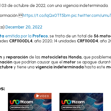
l 03 de octubre de 2022, con una vigencia indeterminada.
nformación 
https://t.co/lqQx0Tf5bm
pic.twitter.com/um
co)
December 20, 2022
rta
emitida por la
Profeco
, se trata de un total de
56 moto
idades
CRF1100DL4
, año 2020; 14 unidades
CRF1100D4
, año 2
ón
y
reparación
de las
motocicletas Honda,
que posibleme
mación
que podrían causar que el
motor
se apague durante 
octubre
y tiene una
vigencia indeterminada
hasta este
ma
s:
VIDEO