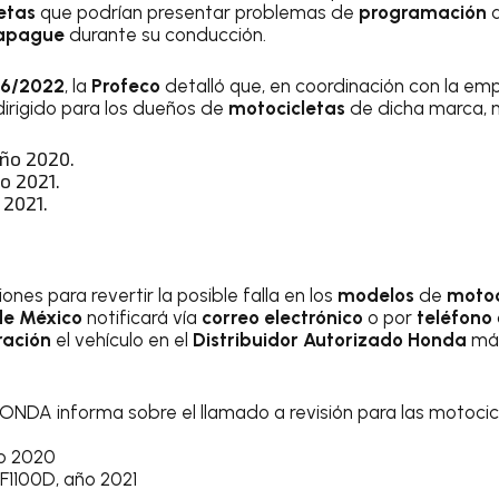
letas
que podrían presentar problemas de
programación
apague
durante su conducción.
86/2022
, la
Profeco
detalló que, en coordinación con la e
 dirigido para los dueños de
motocicletas
de dicha marca, 
ño 2020.
o 2021.
 2021.
nes para revertir la posible falla en los
modelos
de
motoc
de México
notificará vía
correo electrónico
o por
teléfono
ración
el vehículo en el
Distribuidor Autorizado Honda
má
HONDA informa sobre el llamado a revisión para las motocic
o 2020
1100D, año 2021