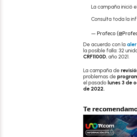
La campaña inició e
Consulta toda la i
— Profeco (@Profe
De acuerdo con la
ale
la posible falla: 32 un
CRF1100D
, año 2021.
La campaña de
revisi
problemas de
progra
el pasado
lunes 3 de 
de 2022.
Te recomendamo