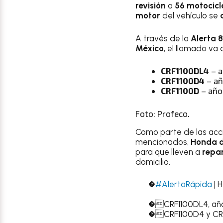
revisión
a
56 motocic
motor
del vehículo se
A través de la
Alerta 
México
, el llamado va
CRF1100DL4
– a
CRF1100D4
– añ
CRF1100D
– año
Foto: Profeco.
Como parte de las accio
mencionados,
Honda 
para que lleven a
repa
domicilio.
�
#AlertaRápida
| 
�CRF1100DL4, añ
�CRF1100D4 y CRF