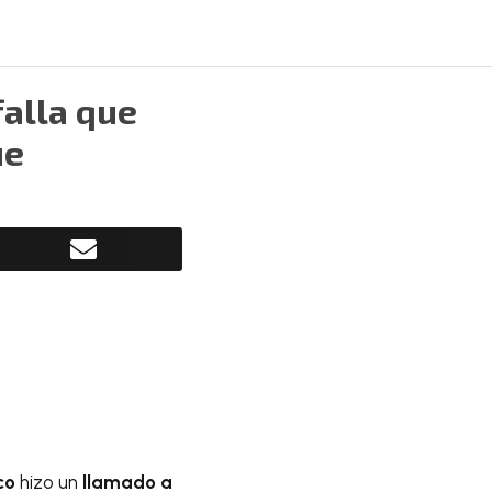
falla que
ue
co
hizo un
llamado a