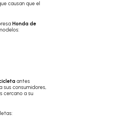
que causan que el
mpresa
Honda de
modelos:
icleta
antes
a sus consumidores,
s cercano a su
letas: