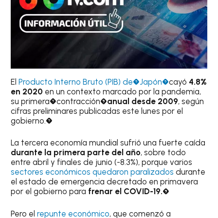
El
Producto Interno Bruto (PIB) de�Japón�
cayó
4.8%
en 2020
en un contexto marcado por la pandemia,
su primera�contracción
�anual desde 2009
, según
cifras preliminares publicadas este lunes por el
gobierno.�
La tercera economía mundial sufrió una fuerte caída
durante la primera parte del año
, sobre todo
entre abril y finales de junio (-8.3%), porque varios
sectores económicos quedaron paralizados
durante
el estado de emergencia decretado en primavera
por el gobierno para
frenar el COVID-19.�
Pero el
repunte económico
, que comenzó a