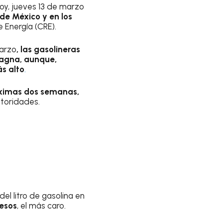
oy, jueves 13 de marzo
de México y en los
 Energía (CRE).
marzo
, las gasolineras
magna,
aunque,
s alto
.
óximas dos semanas,
utoridades.
 del litro de gasolina en
pesos
, el más caro.