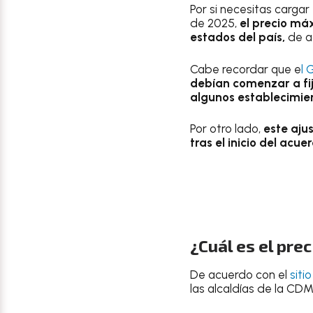
Por si necesitas carga
de 2025,
el precio máx
estados del país,
de ac
Cabe recordar que e
l 
debían comenzar a fij
algunos establecimien
Por otro lado,
este aju
tras el inicio del acu
¿Cuál es el pre
De acuerdo con el
siti
las alcaldías de la CD