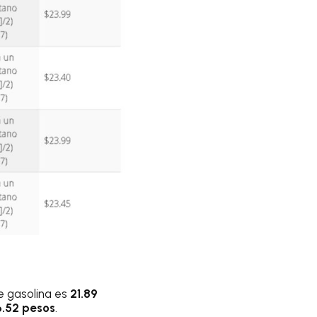
e gasolina es
21.89
6.52 pesos
.