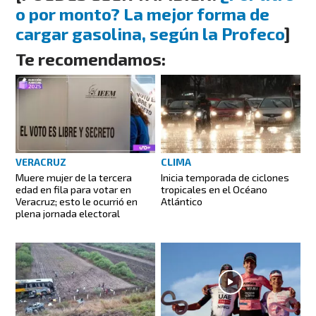
o por monto? La mejor forma de
cargar gasolina, según la Profeco
]
Te recomendamos:
VERACRUZ
CLIMA
Muere mujer de la tercera
Inicia temporada de ciclones
edad en fila para votar en
tropicales en el Océano
Veracruz; esto le ocurrió en
Atlántico
plena jornada electoral