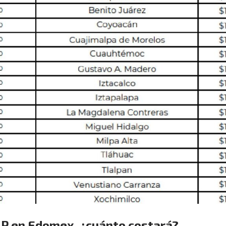
 LP en Edomex, ¿cuánto costará?