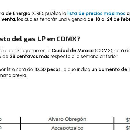
ra de Energía
(CRE), publicó la
lista de precios máximos
a
e venta
, los cuales tendrán una vigencia
del 18 al 24 de fe
osto del gas LP en CDMX?
able por kilogramo en la
Ciudad de México
(CDMX), será d
o de
28 centavos más
respecto a la semana anterior
por litro será de
10.50 pesos
, lo que indica
un aumento de 
mana previa.