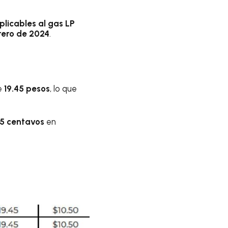
plicables al gas LP
brero de 2024
.
e
19.45 pesos
, lo que
15 centavos
en