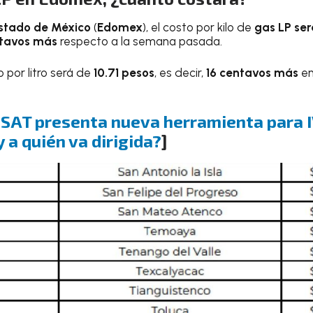
stado de México
(
Edomex
), el costo por kilo de
gas LP ser
ntavos más
respecto a la semana pasada.
o por litro será de
10.71 pesos
, es decir,
16 centavos más
en
:
SAT presenta nueva herramienta para I
 a quién va dirigida?
]