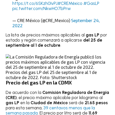
https://t.co/6SKzh0IvPJ
#CREMéxico
#GasLP
pic.twitter.com/NkwHO7bPrw
— CRE México (@CRE_Mexico)
September 24,
2022
La lista de precios máximos aplicables al
gas LP
por
estado y región comenzará a aplicarse
del 25 de
septiembre al 1 de octubre
.
Precios del gas LP del 25 de septiembre al 1 de
octubre de 2022. Foto: Shutterstock
Precio del gas LP en la CDMX
De acuerdo con la
Comisión Reguladora de Energía
(CRE)
, el precio máximo aplicable por kilogramo al
gas LP
en la
Ciudad de México
será de
21.65 pesos
para esta semana,
39 centavos menos que la
semana pasada
. El precio por litro será de
11.69