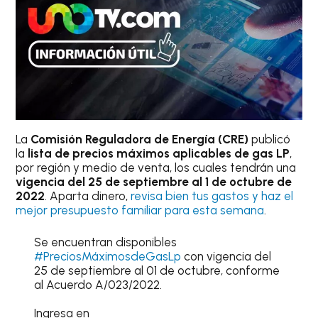
La
Comisión Reguladora de Energía (CRE)
publicó
la
lista de precios máximos aplicables de gas LP
,
por región y medio de venta, los cuales tendrán una
vigencia del 25 de septiembre al 1 de octubre de
2022
. Aparta dinero,
revisa bien tus gastos y haz el
mejor presupuesto familiar para esta semana
.
Se encuentran disponibles
#PreciosMáximosdeGasLp
con vigencia del
25 de septiembre al 01 de octubre, conforme
al Acuerdo A/023/2022.
Ingresa en