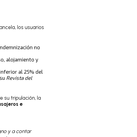
ncela, los usuarios
a indemnización no
so, alojamiento y
nferior al 25% del
 su
Revista del
su tripulación, la
sajeros e
gno y a contar