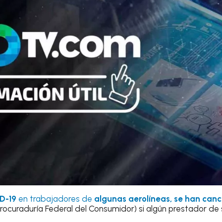
D-19
en trabajadores de
algunas aerolíneas, se han can
rocuraduría Federal del Consumidor) si algún prestador de 