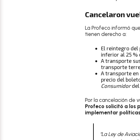
Cancelaron vue
La Profeco informó que 
tienen derecho a:
El reintegro del
inferior al 25 % 
A transporte sus
transporte terre
A transporte en
precio del boleto
Consumidor
del
Por la cancelación de v
Profeco solicitó
a los 
implementar políticas
"La Ley de Aviaci