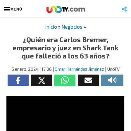
MENÚ
Inicio
»
Negocios
»
¿Quién era Carlos Bremer,
empresario y juez en Shark Tank
que falleció a los 63 años?
5 enero, 2024
| 17:06
|
Omar Hernández Jiménez
| UnoTV