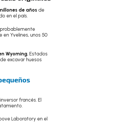
millones de años
de
 en el país.
y probablemente
e en Yvelines, unos 50
 en Wyoming
, Estados
a de excavar huesos
 pequeños
inversor francés. El
ratamiento.
oove Laboratory en el