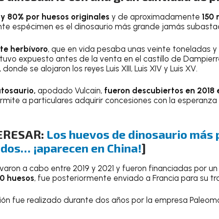
y 80% por huesos originales
y de aproximadamente
150 
te espécimen es el dinosaurio más grande jamás subastado
te herbívoro
, que en vida pesaba unas veinte toneladas 
tuvo expuesto antes de la venta en el castillo de Dampierr
donde se alojaron los reyes Luis XIII, Luis XIV y Luis XV.
tosaurio,
apodado Vulcain,
fueron descubiertos en 2018
ermite a particulares adquirir concesiones con la esperanz
TERESAR:
Los huevos de dinosaurio más
dos… ¡aparecen en China!
]
varon a cabo entre 2019 y 2021 y fueron financiadas por un 
0 huesos
, fue posteriormente enviado a Francia para su t
ción fue realizado durante dos años por la empresa Paleom