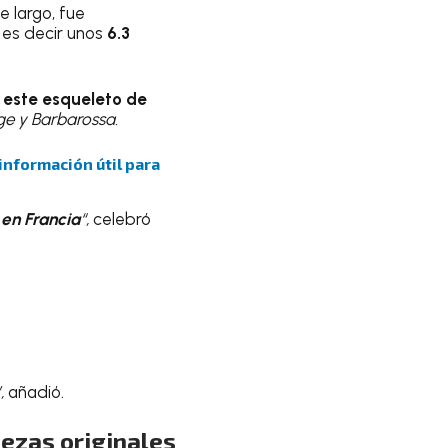
e largo, fue
, es decir unos
6.3
 este esqueleto de
ge y Barbarossa.
 información útil para
 en Francia
“,
celebró
,
añadió.
iezas originales