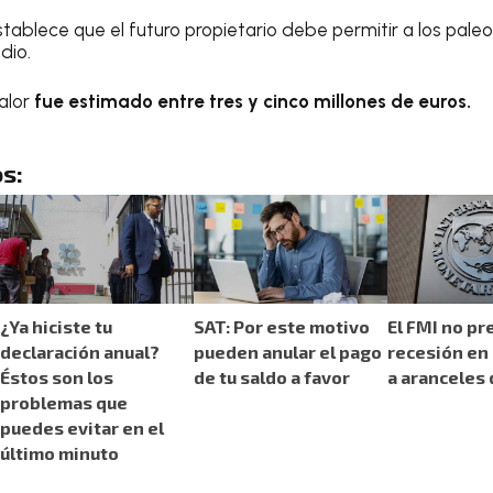
tablece que el futuro propietario debe permitir a los pale
dio.
valor
fue estimado entre tres y cinco millones de euros.
s:
¿Ya hiciste tu
SAT: Por este motivo
El FMI no pr
declaración anual?
pueden anular el pago
recesión en
Éstos son los
de tu saldo a favor
a aranceles
problemas que
puedes evitar en el
último minuto