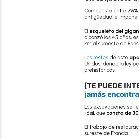
Compuesto entre
75% 
antigüedad, el imponen
El
esqueleto del gigan
alcanzó los 45 años, es
km al suroeste de París, 
Los restos
de este
apa
Unidos, donde la ley p
prehistóricos.
[TE PUEDE IN
jamás encontra
Las excavaciones se lle
fósil, que
consta de 30
El trabajo de restaura
sureste de Francia.