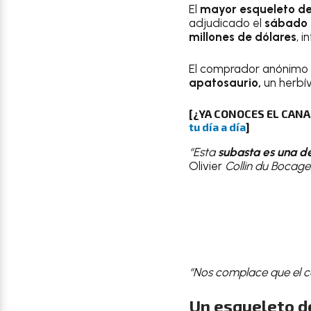
El
mayor esqueleto de
adjudicado el
sábado p
millones de dólares
, 
El comprador anónimo
apatosaurio,
un herbív
[¿YA CONOCES EL CAN
tu día a día
]
“Esta
subasta es una de
Olivier
Collin du Bocage
“Nos complace que el co
Un esqueleto de