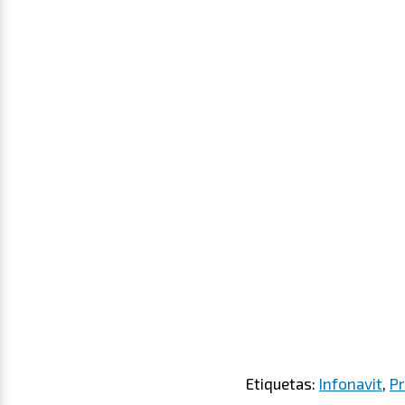
Etiquetas:
Infonavit
,
P