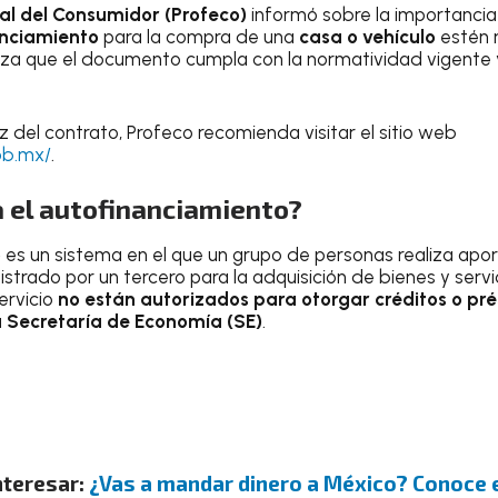
al del Consumidor (Profeco)
informó sobre la importancia 
nciamiento
para la compra de una
casa o vehículo
estén r
ntiza que el documento cumpla con la normatividad vigente
ez del contrato, Profeco recomienda visitar el sitio web
ob.mx/
.
 el autofinanciamiento?
o
es un sistema en el que un grupo de personas realiza apor
trado por un tercero para la adquisición de bienes y servic
ervicio
no están autorizados para otorgar créditos o p
a
Secretaría de Economía (SE)
.
nteresar:
¿Vas a mandar dinero a México? Conoce 