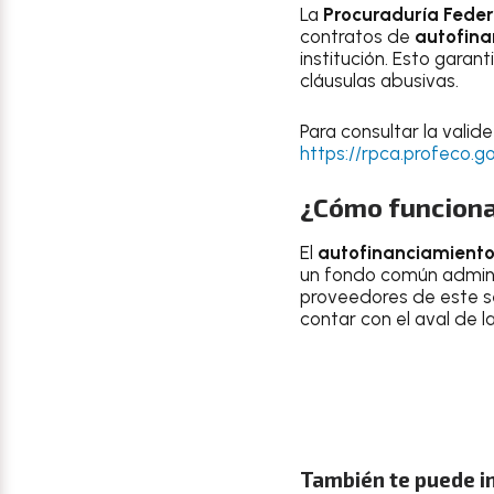
La
Procuraduría Feder
contratos de
autofina
institución. Esto gara
cláusulas abusivas.
Para consultar la valid
https://rpca.profeco.g
¿Cómo funciona
El
autofinanciamient
un fondo común adminis
proveedores de este s
contar con el aval de l
También te puede i