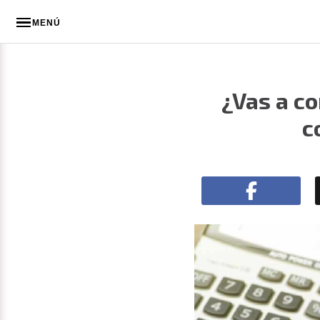
MENÚ
¿Vas a co
c