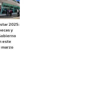
star 2025:
becas y
Gobierno
n este
e marzo