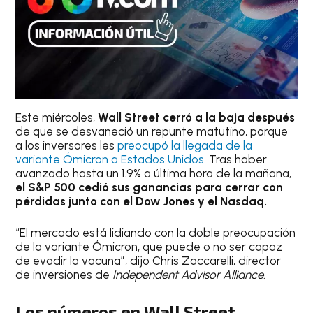
Este miércoles,
Wall Street cerró a la baja después
de que se desvaneció un repunte matutino, porque
a los inversores les
preocupó la llegada de la
variante Ómicron a Estados Unidos
. Tras haber
avanzado hasta un 1.9% a última hora de la mañana,
el S&P 500 cedió sus ganancias para cerrar con
pérdidas junto con el Dow Jones y el Nasdaq.
“El mercado está lidiando con la doble preocupación
de la variante Ómicron, que puede o no ser capaz
de evadir la vacuna”, dijo Chris Zaccarelli, director
de inversiones de
Independent Advisor Alliance
.
Los números en Wall Street