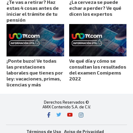
¿Te vas a retirar? Haz
¿La cerveza se puede
estas 4 cosas antes de
echar a perder? Ve qué
iniciar el trámite de tu
dicen los expertos
pensión
¡Ponte buzo! Ve todas
Ve qué día y cómo se
las prestaciones
consultan los resultados
laborales que tienes por
del examen Comipems
ley: vacaciones, primas,
2022
licencias y más
Derechos Reservados ©
AMX Contenido S.A. de C.V.
Términos de Uso
Aviso de Privacidad