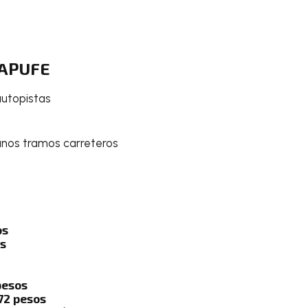
 CAPUFE
autopistas
gunos tramos carreteros
os
os
pesos
72 pesos