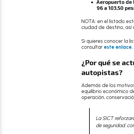
Aeropuerto de 
96 a 103.50 pe
NOTA: en el listado es
ciudad de destino, así
Si quieres conocer la l
consultar
este enlace.
¿Por qué se act
autopistas?
Además de los motivos d
equilibrio económico de
operación, conservació
La SICT reforzará
de seguridad, com