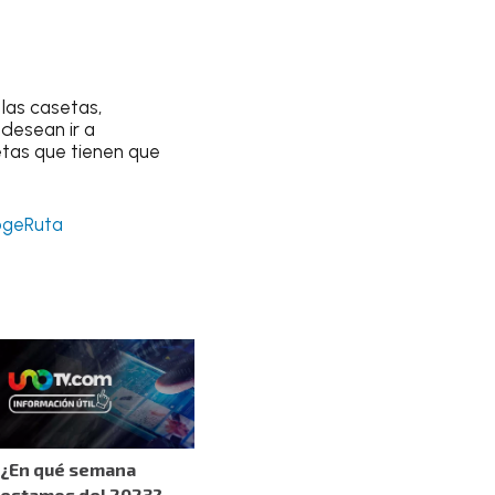
las casetas,
 desean ir a
etas que tienen que
ogeRuta
¿En qué semana
estamos del 2023?