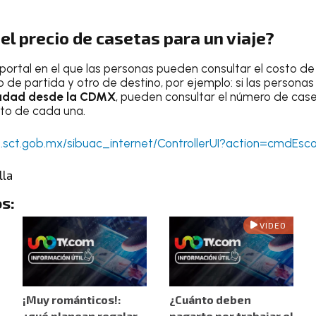
el precio de casetas para un viaje?
portal en el que las personas pueden consultar el costo de 
de partida y otro de destino, por ejemplo: si las personas
iudad desde la CDMX
, pueden consultar el número de cas
nto de cada una.
p.sct.gob.mx/sibuac_internet/ControllerUI?action=cmdEsc
lla
s:
VIDEO
¡Muy románticos!:
¿Cuánto deben
¿qué planean regalar
pagarte por trabajar el