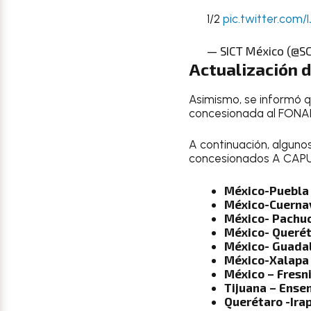
1/2
pic.twitter.com/
— SICT México (@S
Actualización 
Asimismo, se informó q
concesionada al FONADI
A continuación, alguno
concesionados A CAPU
México-Puebl
México-Cuerna
México- Pachu
México- Queré
México- Guada
México-Xalap
México – Fresni
Tijuana – Ense
Querétaro -Ira