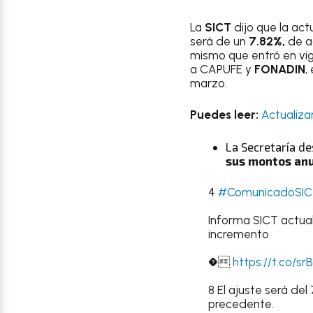
La
SICT
dijo que la act
será de un
7.82%,
de a
mismo que entró en vi
a CAPUFE y
FONADIN
,
marzo.
Puedes leer:
Actualiza
La Secretaría d
sus montos anu
4
#ComunicadoSIC
Informa SICT actual
incremento
�
https://t.co/s
8 El ajuste será del
precedente.