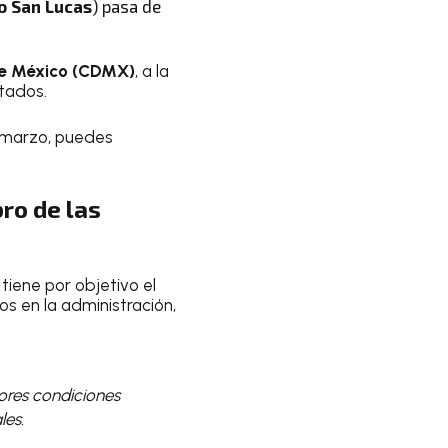
o San Lucas
) pasa de
de México (CDMX)
, a la
stados.
e marzo, puedes
bro de las
tiene por objetivo el
os en la administración,
ores condiciones
les.