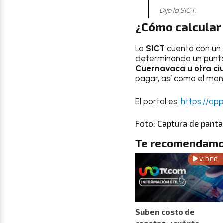
Dijo la SICT.
¿Cómo calcular 
La
SICT
cuenta con un 
determinando un punto 
Cuernavaca u otra c
pagar, así como el mo
El portal es:
https://ap
Foto: Captura de panta
Te recomendamo
VIDEO
Suben costo de
casetas: ¿cuánto