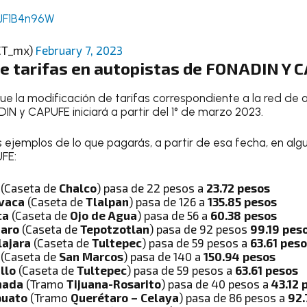
IJF1B4n96W
CT_mx)
February 7, 2023
de tarifas en autopistas de FONADIN Y
ue la modificación de tarifas correspondiente a la red de 
N y CAPUFE iniciará a partir del 1° de marzo 2023.
s ejemplos de lo que pagarás, a partir de esa fecha, en al
FE:
a
(Caseta de
Chalco
) pasa de 22 pesos a
23.72 pesos
vaca
(Caseta de
Tlalpan
) pasa de 126 a
135.85 pesos
ca
(Caseta de
Ojo de Agua
) pasa de 56 a
60.38 pesos
taro
(Caseta de
Tepotzotlan
) pasa de 92 pesos
99.19 pes
lajara
(Caseta de
Tultepec
) pasa de 59 pesos a
63.61 pes
a
(Caseta de
San Marcos
) pasa de 140 a
150.94 pesos
llo
(Caseta de
Tultepec
) pasa de 59 pesos a
63.61 pesos
nada
(Tramo
Tijuana-Rosarito
) pasa de 40 pesos a
43.12 
puato
(Tramo
Querétaro – Celaya
) pasa de 86 pesos a
92.