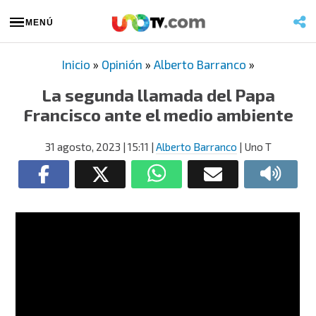
MENÚ
Inicio
»
Opinión
»
Alberto Barranco
»
La segunda llamada del Papa
Francisco ante el medio ambiente
31 agosto, 2023
| 15:11
|
Alberto Barranco
| Uno T