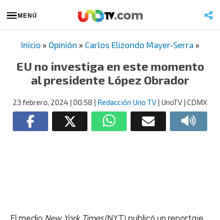
MENÚ
Inicio
»
Opinión
»
Carlos Elizondo Mayer-Serra
»
EU no investiga en este momento
al presidente López Obrador
23 febrero, 2024
| 00:58
|
Redacción Uno TV
| UnoTV | CDMX
El medio
New York Times
(NYT) publicó un reportaje