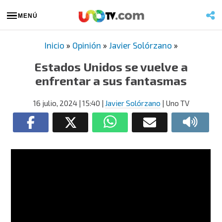
MENÚ
Inicio
»
Opinión
»
Javier Solórzano
»
Estados Unidos se vuelve a
enfrentar a sus fantasmas
16 julio, 2024
| 15:40
|
Javier Solórzano
| Uno TV