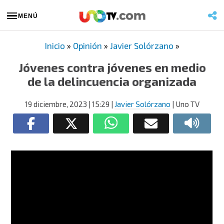
MENÚ
Inicio
»
Opinión
»
Javier Solórzano
»
Jóvenes contra jóvenes en medio
de la delincuencia organizada
19 diciembre, 2023
| 15:29
|
Javier Solórzano
| Uno TV