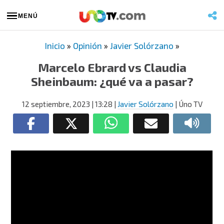
MENÚ
Inicio
»
Opinión
»
Javier Solórzano
»
Marcelo Ebrard vs Claudia
Sheinbaum: ¿qué va a pasar?
12 septiembre, 2023
| 13:28
|
Javier Solórzano
| Úno TV