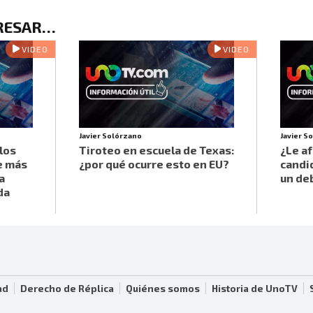
ERESAR…
VIDEO
VIDEO
Javier Solórzano
Javier S
los
Tiroteo en escuela de Texas:
¿Le af
e más
¿por qué ocurre esto en EU?
candid
a
un de
da
ad
Derecho de Réplica
Quiénes somos
Historia de UnoTV