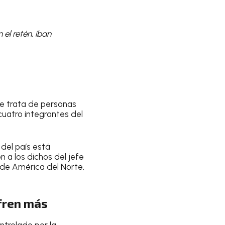
 el retén, iban
se trata de personas
uatro integrantes del
del país está
n a los dichos del jefe
de América del Norte,
ufren más
ntrolado por la