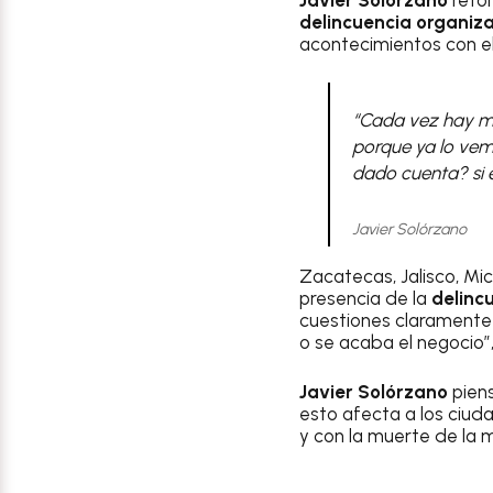
delincuencia organiz
acontecimientos con e
“Cada vez hay má
porque ya lo vem
dado cuenta? si 
Javier Solórzano
Zacatecas, Jalisco, Mi
presencia de la
delinc
cuestiones claramente 
o se acaba el negocio”
Javier Solórzano
piens
esto afecta a los ciud
y con la muerte de la 