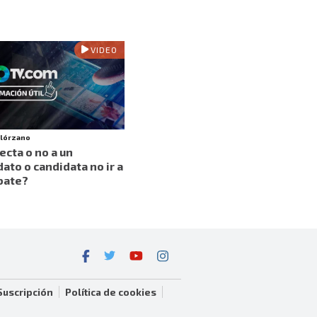
VIDEO
olórzano
ecta o no a un
ato o candidata no ir a
bate?
Suscripción
Política de cookies