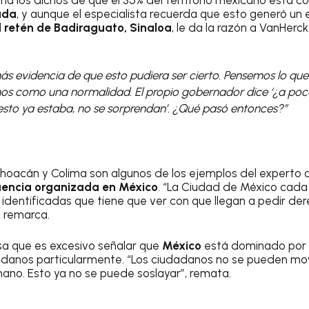
ada
, y aunque el especialista recuerda que esto generó un 
l
retén de Badiraguato, Sinaloa
, le da la razón a VanHerck
s evidencia de que esto pudiera ser cierto. Pensemos lo que
os como una normalidad. El propio gobernador dice ‘¿a poc
esto ya estaba, no se sorprendan’. ¿Qué pasó entonces?”
choacán y Colima son algunos de los ejemplos del experto a
uencia organizada en México
. “La Ciudad de México cada
identificadas que tiene que ver con que llegan a pedir de
, remarca.
a que es excesivo señalar que
México
está dominado por e
adanos particularmente. “Los ciudadanos no se pueden move
mano. Esto ya no se puede soslayar”, remata.