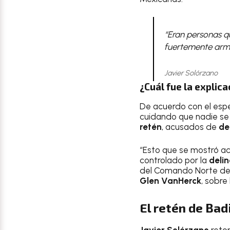
“Eran personas que
fuertemente arma
Javier Solórzano
¿Cuál fue la explic
De acuerdo con el espec
cuidando que nadie se 
retén
, acusados de
de
“Esto que se mostró ac
controlado por la
deli
del Comando Norte de 
Glen VanHerck
, sobre
El retén de Bad
Javier Solórzano
retom