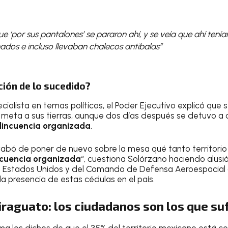
 ‘por sus pantalones’ se pararon ahí, y se veía que ahí tenían
dos e incluso llevaban chalecos antibalas”
ación de lo sucedido?
ialista en temas políticos, el Poder Ejecutivo explicó que 
meta a sus tierras, aunque dos días después se detuvo a c
lincuencia organizada
.
abó de poner de nuevo sobre la mesa qué tanto territorio 
ncuencia organizada
“, cuestiona Solórzano haciendo alusió
Estados Unidos y del Comando de Defensa Aeroespacial 
 la presencia de estas cédulas en el país.
iraguato: los ciudadanos son los que s
a los dichos de que el 35% del territorio mexicano está co