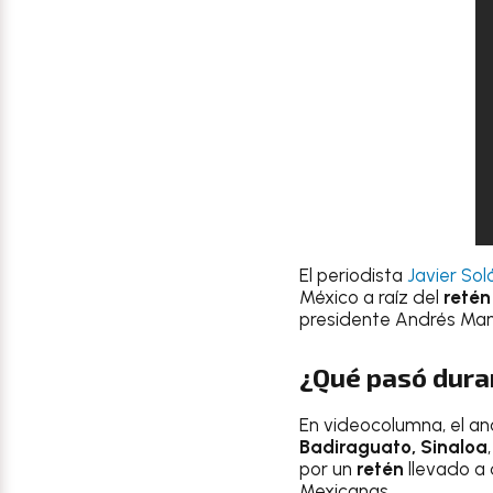
El periodista
Javier Sol
México a raíz del
retén
presidente Andrés Man
¿Qué pasó duran
En videocolumna, el an
Badiraguato, Sinaloa
por un
retén
llevado a
Mexicanas.