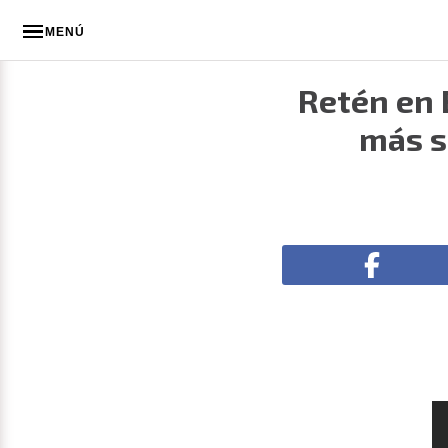
MENÚ
Retén en 
más s