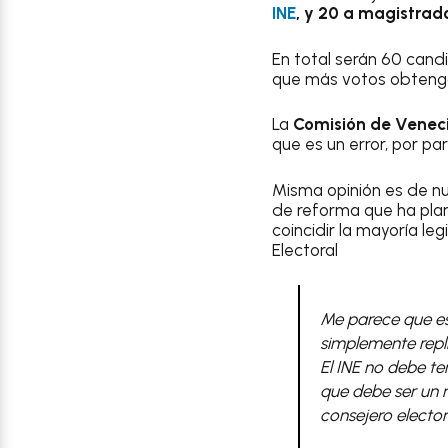
INE
, y 20 a magistrado
En total serán 60 cand
que más votos obtenga, 
La
Comisión de Venec
que es un error, por p
Misma opinión es de nu
de reforma que ha plan
coincidir la mayoría leg
Electoral
Me parece que es 
simplemente repli
El INE no debe t
que debe ser un r
consejero elector