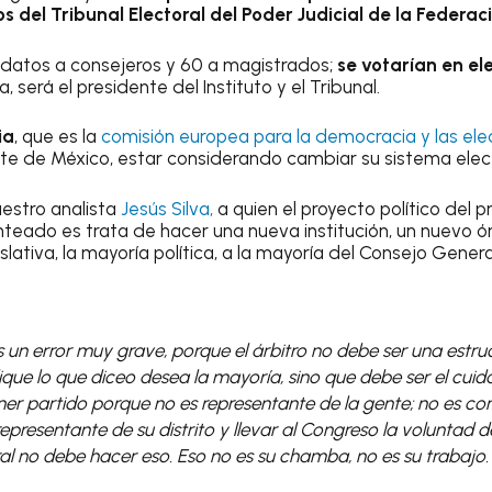
s del Tribunal Electoral del Poder Judicial de la Federac
idatos a consejeros y 60 a magistrados;
se votarían en el
será el presidente del Instituto y el Tribunal.
ia
, que es la
comisión europea para la democracia y las ele
arte de México, estar considerando cambiar su sistema elect
estro analista
Jesús Silva,
a quien el proyecto político del pr
teado es trata de hacer una nueva institución, un nuevo ór
islativa, la mayoría política, a la mayoría del Consejo Genera
un error muy grave, porque el árbitro no debe ser una estru
que lo que diceo desea la mayoría, sino que debe ser el cuida
ener partido porque no es representante de la gente; no es c
epresentante de su distrito y llevar al Congreso la voluntad de
al no debe hacer eso. Eso no es su chamba, no es su trabajo.