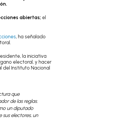
ión.
ecciones abiertas;
el
cciones
, ha señalado
oral.
esidente, la iniciativa
gano electoral, y hacer
l del Instituto Nacional
ctura que
dor de las reglas.
omo un diputado
 sus electores, un