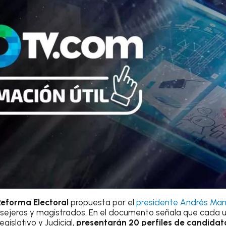
Reforma Electoral
propuesta por el
presidente Andrés Man
nsejeros y magistrados. En el documento señala que cada u
egislativo y Judicial,
presentarán 20 perfiles de candidato