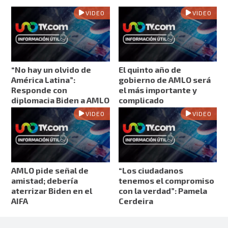
VIDEO
VIDEO
“No hay un olvido de
El quinto año de
América Latina”:
gobierno de AMLO será
Responde con
el más importante y
diplomacia Biden a AMLO
complicado
VIDEO
VIDEO
AMLO pide señal de
“Los ciudadanos
amistad; debería
tenemos el compromiso
aterrizar Biden en el
con la verdad”: Pamela
AIFA
Cerdeira