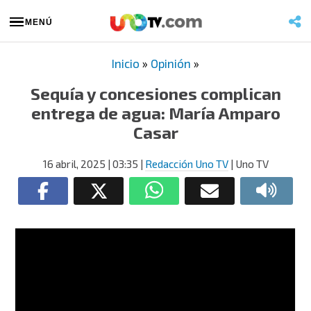
MENÚ
Inicio
»
Opinión
»
Sequía y concesiones complican
entrega de agua: María Amparo
Casar
16 abril, 2025
| 03:35
|
Redacción Uno TV
| Uno TV