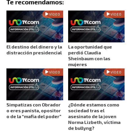
Te recomendamos:
VIDEO
VIDEO
El destino del dinero y la
La oportunidad que
distracción presidencial
perdió Claudia
Sheinbaum con las
mujeres
VIDEO
VIDEO
Simpatizas con Obrador
¿Dónde estamos como
o eres panista, opositor
sociedad tras el
o de la “mafia del poder”
asesinato de la joven
Norma Lizbeth, víctima
de bullyng?