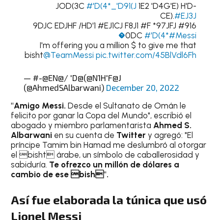
JOD(3C
#'D(4*_'D91(J
1E2 'D4G'E) H'D-
CE).
#EJ3J
#916 9DJC EDJHF /HD'1 #EJ1CJ F8J1 #F *97JFJ
0DC
#'D(4*
#Messi�
I'm offering you a million $ to give me that
bisht
@TeamMessi
pic.twitter.com/45BlVdl6Fh
— #-@EN@/ 'D@(@N1H'F@J
(@AhmedSAlbarwani)
December 20, 2022
"Amigo Messi.
Desde el Sultanato de Omán le
felicito por ganar la Copa del Mundo", escribió el
abogado y miembro parlamentarista
Ahmed S.
Albarwani
en su cuenta de
Twitter
y agregó: "El
príncipe Tamim bin Hamad me deslumbró al otorgar
el bisht árabe, un símbolo de caballerosidad y
sabiduría.
Te ofrezco un millón de dólares a
cambio de ese bish".
Así fue elaborada la túnica que usó
Lionel Messi