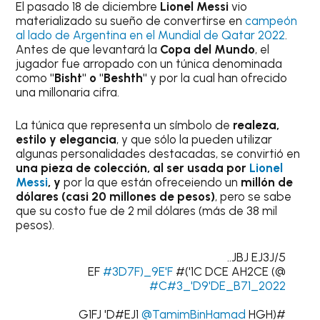
El pasado 18 de diciembre
Lionel Messi
vio
materializado su sueño de convertirse en
campeón
al lado de Argentina en el Mundial de Qatar 2022
.
Antes de que levantará la
Copa del Mundo
, el
jugador fue arropado con un túnica
denominada
como
"Bisht" o "Beshth"
y por la cual han ofrecido
una millonaria cifra.
La túnica que representa un símbolo de
realeza,
estilo y elegancia
, y que sólo la pueden utilizar
algunas personalidades destacadas, se convirtió en
una pieza de colección, al ser usada por
Lionel
Messi
, y
por la que están ofreceiendo un
millón de
dólares (casi 20 millones de pesos)
, pero se sabe
que su costo fue de 2 mil dólares (más de 38 mil
pesos).
5/JBJ EJ3J..
EF
#3D7F)_9E'F
#('1C DCE AH2CE (@
#C#3_'D9'DE_B71_2022
@TamimBinHamad
HGH
#(G1FJ 'D#EJ1