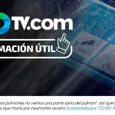
os pulmones no vemos una parte sana del pulmón
“, así qu
os que murió por neumonía severa
ocasionada por COVID-1