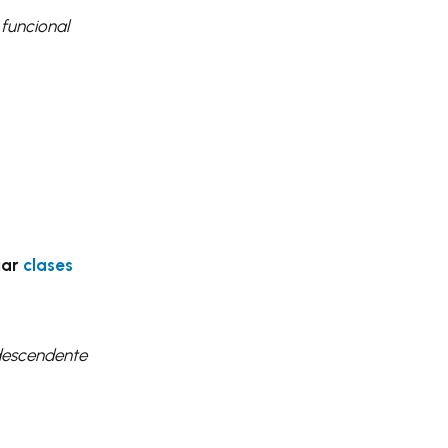
funcional
iar
clases
descendente