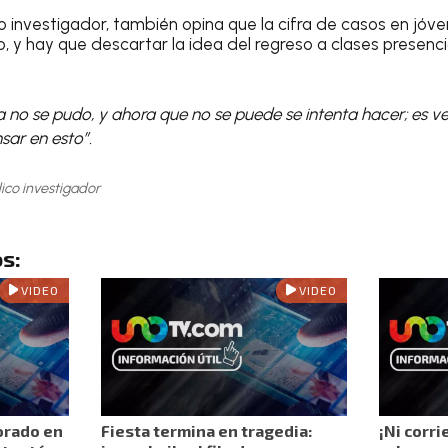
 investigador, también opina que la cifra de casos en jóv
 y hay que descartar la idea del regreso a clases presenci
 no se pudo, y ahora que no se puede se intenta hacer; es 
sar en esto”.
ico investigador
s:
VIDEO
VIDEO
orado en
Fiesta termina en tragedia:
¡Ni corri