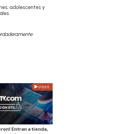
enes, adolescentes y
ales.
verdaderamente
VIDEO
eron! Entran a tienda,