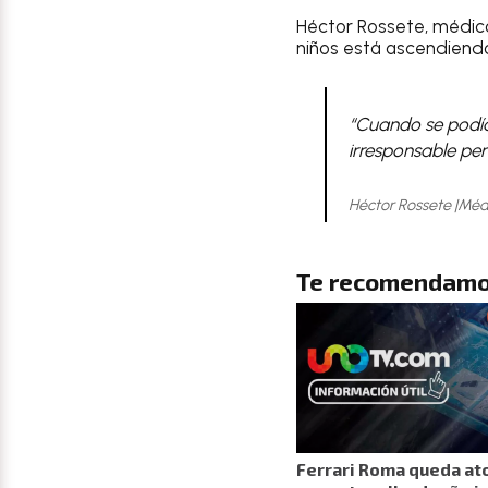
Héctor Rossete, médico
niños está ascendiendo,
“Cuando se podía
irresponsable pen
Héctor Rossete |Méd
Te recomendamo
Ferrari Roma queda at