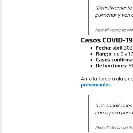
“Definitivamente
pulmonar y van a 
Michell Martínez |N
Casos COVID-19
Fecha
: abril 20
Rango
: de 0 a 1
Casos confirm
Defunciones
: 6
Ante la tercera ola y c
presenciales.
“Las condiciones
como para permit
Michell Martínez | 