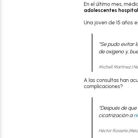
En el último mes, médi
adolescentes hospita
Una joven de 15 años e
“Se pudo evitar l
de oxígeno y, bue
Michell Martínez | 
A las consultas han a
complicaciones?
“
Después de que s
cicatrización a
n
Héctor Rossete |Méd