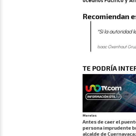
océanos Pacífico y Atl
Recomiendan e
“Si la autoridad l
Isaac Oxenhaut Gruz
TE PODRÍA INTE
Morelos
Antes de caer el puent
persona imprudente br
alcalde de Cuernavaca;