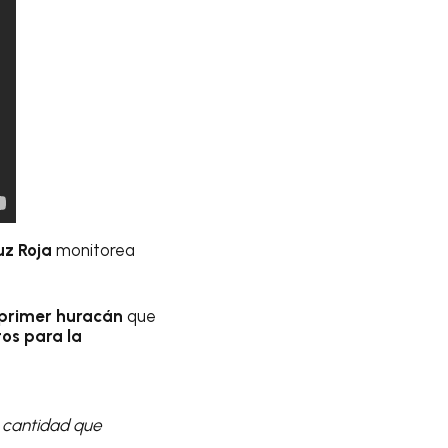
uz Roja
monitorea
primer huracán
que
stos para la
 cantidad que