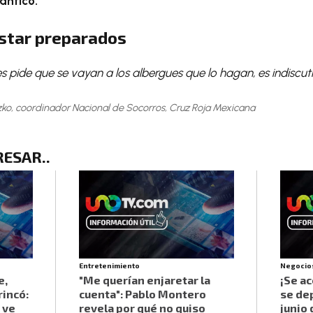
ántico.
star preparados
es pide que se vayan a los albergues que lo hagan, es indiscuti
ko, coordinador Nacional de Socorros, Cruz Roja Mexicana
RESAR.
.
Entretenimiento
Negocio
e,
"Me querían enjaretar la
¡Se a
incó:
cuenta": Pablo Montero
se de
 ve
revela por qué no quiso
junio