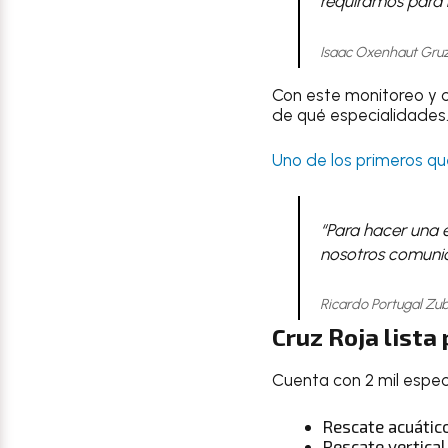
requiramos para 
Isaac Oxenhaut Gruz
Con este monitoreo y c
de qué especialidades
Uno de los primeros qu
“Para hacer una 
nosotros comunic
Ricardo Portugal Zu
Cruz Roja list
Cuenta con 2 mil especi
Rescate acuátic
Rescate vertical