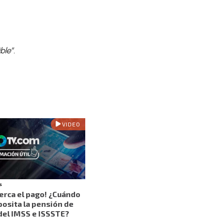
ble”.
VIDEO
s
cerca el pago! ¿Cuándo
posita la pensión de
 del IMSS e ISSSTE?