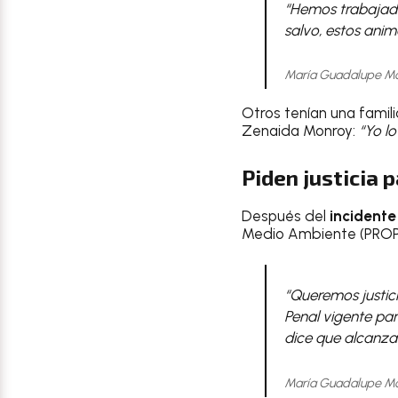
“Hemos trabajado
salvo, estos anima
María Guadalupe Mor
Otros tenían una famil
Zenaida Monroy:
“Yo lo
Piden justicia 
Después del
incidente
Medio Ambiente (PROPA
“Queremos justici
Penal vigente par
dice que alcanza 
María Guadalupe Mo