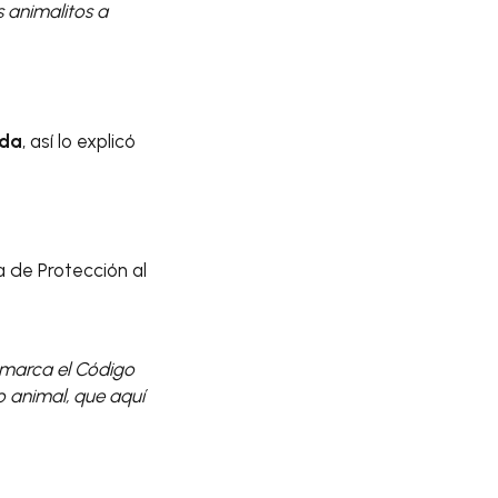
 animalitos a
ida
, así lo explicó
a de Protección al
o marca el Código
o animal, que aquí