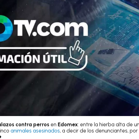
lazos contra perros
en
Edomex
: entre la hierba alta de 
cinco
animales asesinados
, a decir de los denunciantes, por
�