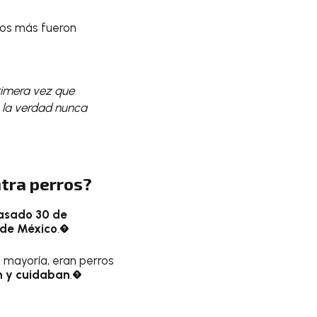
tros más fueron
rimera vez que
 la verdad nunca
tra perros?
asado 30 de
 de México
.�
 mayoría, eran perros
n y cuidaban
.�