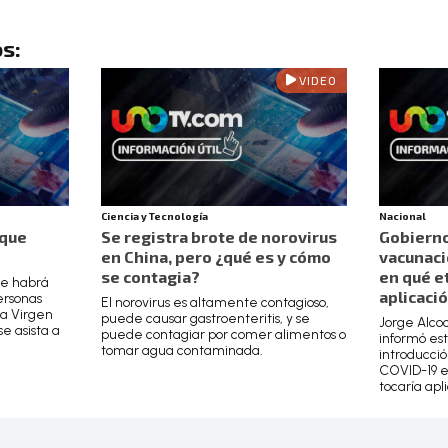
s:
VIDEO
Ciencia y Tecnología
Nacional
 que
Se registra brote de norovirus
Gobierno
en China, pero ¿qué es y cómo
vacunaci
se contagia?
en qué et
ue habrá
aplicaci
ersonas
El norovirus es altamente contagioso,
la Virgen
puede causar gastroenteritis, y se
Jorge Alcoc
e asista a
puede contagiar por comer alimentos o
informó es
tomar agua contaminada.
introducció
COVID-19 e
tocaría apli