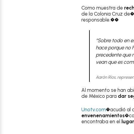
Como muestra de
rech
de la Colonia Cruz de�
responsable.��
“Sobre todo en e
hace porque no h
precedente que n
vean que es como 
Aarón Ríos, represe
Al momento se han abie
de México para
dar se
Unotv.com
�acudió al 
envenenamientos�
co
encontraba en el
luga