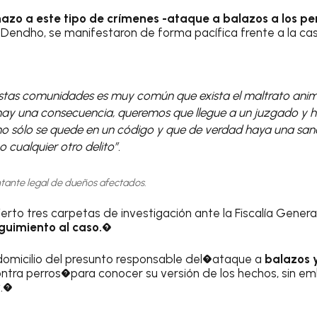
azo a este tipo de crímenes -ataque a balazos a los pe
Dendho, se manifestaron de forma pacífica frente a la ca
stas comunidades es muy común que exista el maltrato anima
ay una consecuencia, queremos que llegue a un juzgado y 
o sólo se quede en un código y que de verdad haya una san
cualquier otro delito”.
ntante legal de dueños afectados.
rto tres carpetas de investigación ante la Fiscalía General
guimiento al caso.�
domicilio del presunto responsable del�ataque a
balazos 
ntra perros�para conocer su versión de los hechos, sin em
r
.�