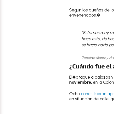
Según los dueños de lo
envenenados.�
“Estamos muy mole
hace esto, de he
se hacía nada po
Zenaida Monroy, du
¿Cuándo fue el
El�ataque a balazos 
noviembre
, en la Col
Ocho
canes fueron ag
en situación de calle, 