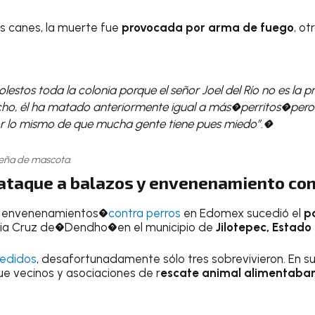
s canes, la muerte fue
provocada por arma de fuego
, o
stos toda la colonia porque el señor Joel del Río no es la p
cho, él ha matado anteriormente igual a más�perritos�pero
r lo mismo de que mucha gente tiene pues miedo”.�
eña de mascota.
 ataque a balazos y envenenamiento con
y envenenamientos�
contra perros
en Edomex sucedió el
p
onia Cruz de�Dendho�en el municipio de
Jilotepec, Estado
redidos
, desafortunadamente sólo tres sobrevivieron. En su
que vecinos y asociaciones de r
escate animal alimentaba