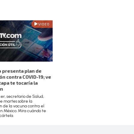
VIDEO
 presenta plan de
ón contra COVID-19; ve
apa te tocaría la
ón
er, secretario de Salud,
te martes sobre la
n de la vacuna contra el
n México. Mira cuándo te
cártela.