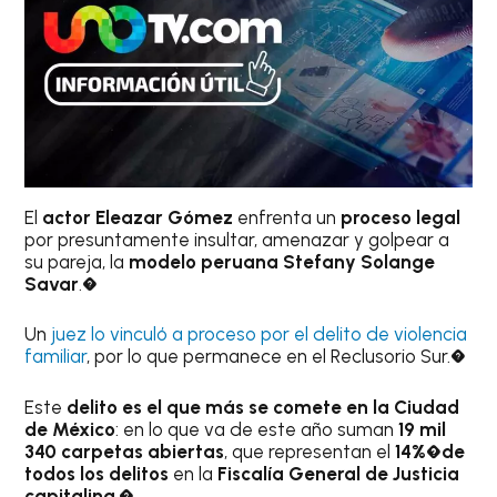
El
actor Eleazar Gómez
enfrenta un
proceso legal
por presuntamente insultar, amenazar y golpear a
su pareja, la
modelo peruana Stefany Solange
Savar
.�
Un
juez lo vinculó a proceso por el delito de violencia
familiar
, por lo que permanece en el Reclusorio Sur.�
Este
delito es el que más se comete en la Ciudad
de México
: en lo que va de este año suman
19 mil
340 carpetas abiertas
, que representan el
14%�de
todos los delitos
en la
Fiscalía General de Justicia
capitalina
.�