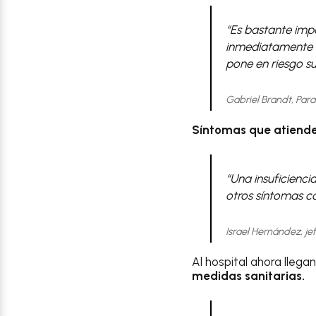
“Es bastante impa
inmediatamente 
pone en riesgo su
Gabriel Brandt, Pa
Síntomas que atiende
“Una insuficienci
otros síntomas c
Israel Hernández, j
Al hospital ahora lleg
medidas sanitarias.