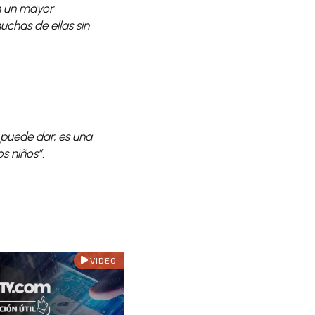
n un mayor
chas de ellas sin
 puede dar, es una
s niños”.
VIDEO