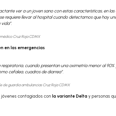
ctante ver a un joven sano con estas características, en las
se
requiere llevar al hospital cuando detectamos que hay un
 vida”.
ramédico Cruz Roja CDMX
n en las emergencias
a respiratoria, cuando presentan una oximetría menor al 90%
omo cefalea, cuadros de diarrea”.
efe de guardia ambulancias Cruz Roja CDMX
an jóvenes contagiados con
la variante Delta
y personas q