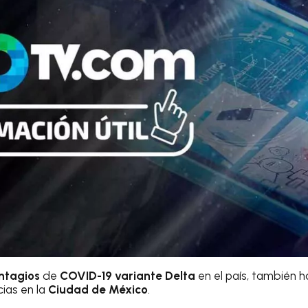
ntagios
de
COVID-19 variante Delta
en el país, también h
cias en la
Ciudad de México
.