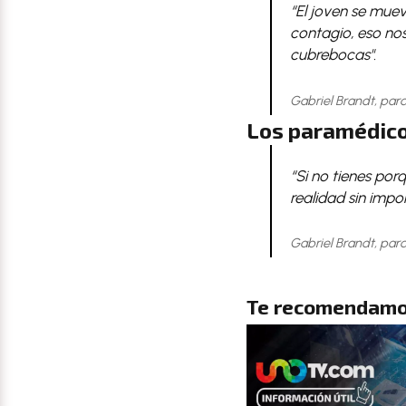
“El joven se mue
contagio, eso nos
cubrebocas".
Gabriel Brandt, pa
Los paramédico
“Si no tienes por
realidad sin impo
Gabriel Brandt, pa
Te recomendamo