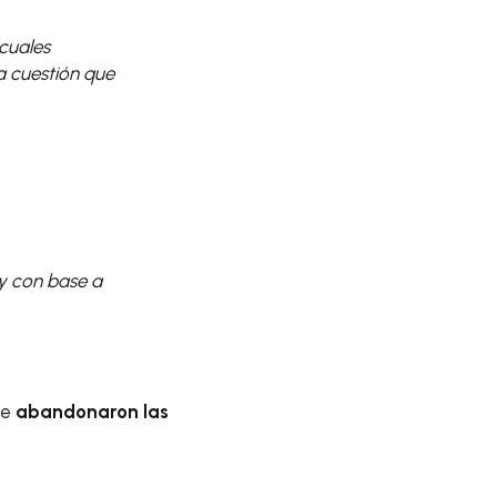
 cuales
a cuestión que
 y con base a
ue
abandonaron las