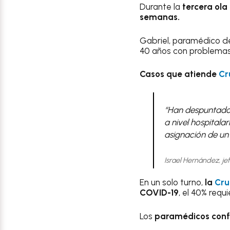
Durante la
tercera ola
semanas.
Gabriel, paramédico d
40 años con problemas
Casos que atiende
Cr
“Han despuntado
a nivel hospitala
asignación de un 
Israel Hernández, j
En un solo turno,
la
Cru
COVID-19
, el 40% requi
Los
paramédicos confi