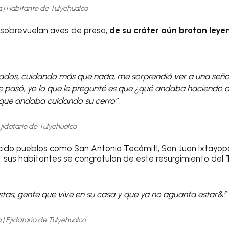
 | Habitante de Tulyehualco
sobrevuelan aves de presa,
de su cráter aún brotan leye
dos, cuidando más que nada, me sorprendió ver a una seño
ue pasó, yo lo que le pregunté es que ¿qué andaba haciendo 
que andaba cuidando su cerro”.
Ejidatario de Tulyehualco
ecido pueblos como San Antonio Tecómitl, San Juan Ixtayo
, sus habitantes se congratulan de este resurgimiento del
istas, gente que vive en su casa y que ya no aguanta estar&”
 | Ejidatario de Tulyehualco