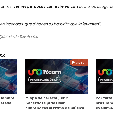
tantes,
ser respetuosos con este volcán
que ellos asegura
 incendios, que si hacen su basurita que la levanten”.
Ejidatario de Tulyehualco
s:
VIDEO
? Hombre
"Sopa de caracol, ¡eh!":
Por falt
patada
Sacerdote pide usar
brasileñ
cubrebocas al ritmo de música
exalumno