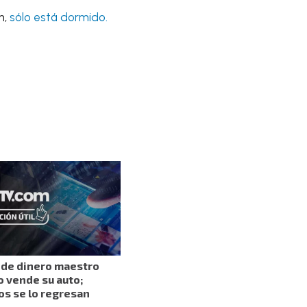
n,
sólo está dormido.
a de dinero maestro
o vende su auto;
s se lo regresan