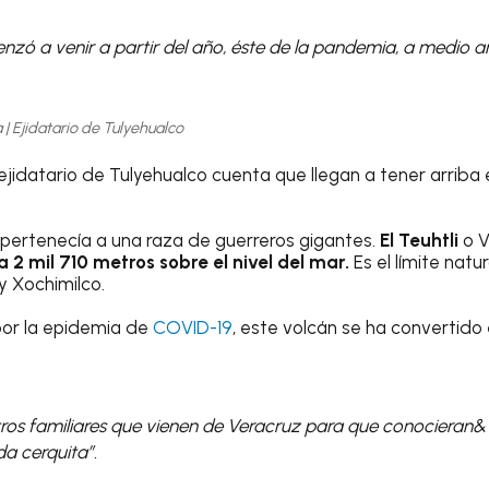
nzó a venir a partir del año, éste de la pandemia, a medio 
 | Ejidatario de Tulyehualco
jidatario de Tulyehualco cuenta que llegan a tener arriba e
 pertenecía a una raza de guerreros gigantes.
El Teuhtli
o V
 2 mil 710 metros sobre el nivel del mar.
Es el límite natur
y Xochimilco.
 por la epidemia de
COVID-19
, este volcán se ha convertido 
tros familiares que vienen de Veracruz para que conocieran
a cerquita”.