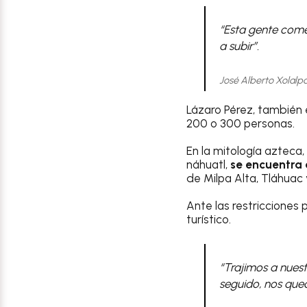
“Esta gente come
a subir”.
José Alberto Xolalpa
Lázaro Pérez, también e
200 o 300 personas.
En la mitología azteca,
náhuatl,
se encuentra a
de Milpa Alta, Tláhuac 
Ante las restricciones
turístico.
“Trajimos a nues
seguido, nos qued