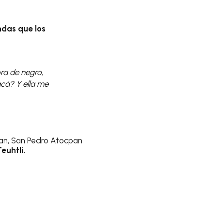
ndas que los
ra de negro,
acá? Y ella me
pan, San Pedro Atocpan
Teuhtli.