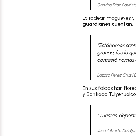
Sandra Díaz Bautista
Lo rodean magueyes y 
guardianes cuentan.
“Estábamos senta
grande, fue lo q
contestó nomás 
Lázaro Pérez Cruz | 
En sus faldas han flor
y Santiago Tulyehualco
“Turistas, deport
José Alberto Xolalpa