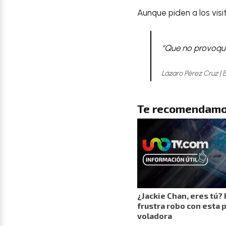
Aunque piden a los visi
“Que no provoquen
Lázaro Pérez Cruz | 
Te recomendamo
¿Jackie Chan, eres tú
frustra robo con esta 
voladora