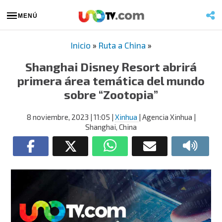
MENÚ
Inicio
»
Ruta a China
»
Shanghai Disney Resort abrirá
primera área temática del mundo
sobre “Zootopia”
8 noviembre, 2023
| 11:05
|
Xinhua
| Agencia Xinhua |
Shanghai, China