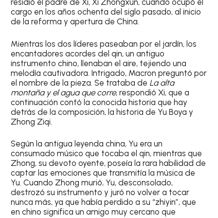
residió el padre de Xi, Xi Zhongxun, cuando ocupó el
cargo en los años ochenta del siglo pasado, al inicio
de la reforma y apertura de China.
Mientras los dos líderes paseaban por el jardín, los
encantadores acordes del qin, un antiguo
instrumento chino, llenaban el aire, tejiendo una
melodía cautivadora. Intrigado, Macron preguntó por
el nombre de la pieza. Se trataba de
La alta
montaña y el agua que corre
, respondió Xi, que a
continuación contó la conocida historia que hay
detrás de la composición, la historia de Yu Boya y
Zhong Ziqi.
Según la antigua leyenda china, Yu era un
consumado músico que tocaba el qin, mientras que
Zhong, su devoto oyente, poseía la rara habilidad de
captar las emociones que transmitía la música de
Yu. Cuando Zhong murió, Yu, desconsolado,
destrozó su instrumento y juró no volver a tocar
nunca más, ya que había perdido a su “zhiyin”, que
en chino significa un amigo muy cercano que