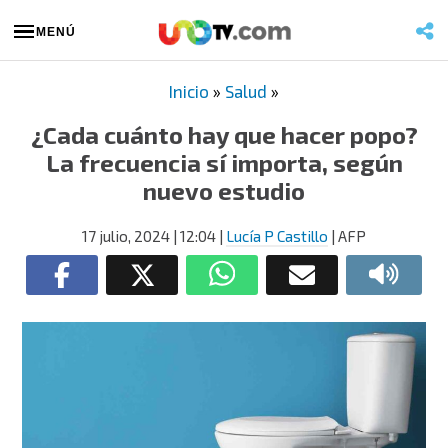
MENÚ
Inicio
»
Salud
»
¿Cada cuánto hay que hacer popo?
La frecuencia sí importa, según
nuevo estudio
17 julio, 2024
| 12:04
|
Lucía P Castillo
| AFP