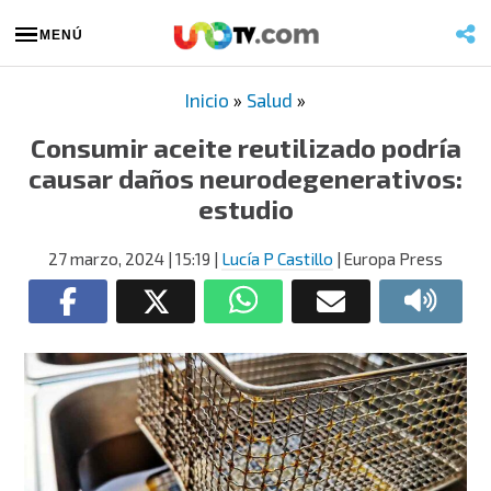
MENÚ
Inicio
»
Salud
»
Consumir aceite reutilizado podría
causar daños neurodegenerativos:
estudio
27 marzo, 2024
| 15:19
|
Lucía P Castillo
| Europa Press