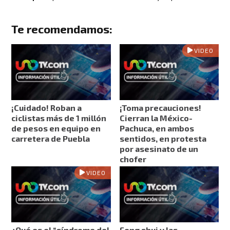
Te recomendamos:
VIDEO
¡Cuidado! Roban a
¡Toma precauciones!
ciclistas más de 1 millón
Cierran la México-
de pesos en equipo en
Pachuca, en ambos
carretera de Puebla
sentidos, en protesta
por asesinato de un
chofer
VIDEO
¿Qué es el “síndrome del
Feng shui y las