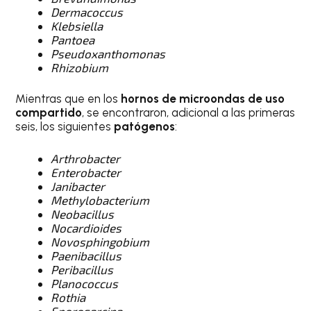
Dermacoccus
Klebsiella
Pantoea
Pseudoxanthomonas
Rhizobium
Mientras que en los
hornos de microondas de uso
compartido
, se encontraron, adicional a las primeras
seis, los siguientes
patógenos
:
Arthrobacter
Enterobacter
Janibacter
Methylobacterium
Neobacillus
Nocardioides
Novosphingobium
Paenibacillus
Peribacillus
Planococcus
Rothia
Sporosarcina