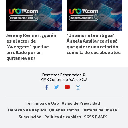
Jeremy Renner: ¿quién
"Un amor a la antigua":
es el actor de
Ángela Aguilar confesó
“Avengers” que fue
que quiere una relación
arrollado por un
como la de sus abuelitos
quitanieves?
Derechos Reservados ©
AMX Contenido S.A. de C.V.
Términos de Uso
Aviso de Privacidad
Derecho de Réplica
Quiénes somos
Historia de UnoTV
Suscripción
Política de cookies
SGSST AMX