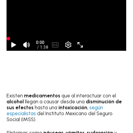
Existen
medicamentos
que al interactuar con el
alcohol
llegan a causar desde una
disminución de
sus efectos
hasta una
intoxicación
,
según
especialistas
del Instituto Mexicano del Seguro
Social (IMSS).
Síntomas como
náuseas
,
vómitos
,
sudoración
y