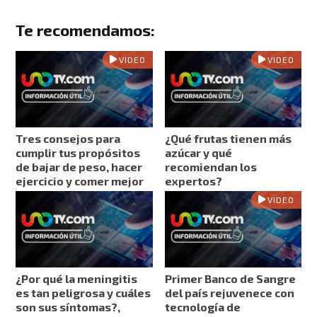
Te recomendamos:
VIDEO
VIDEO
Tres consejos para
¿Qué frutas tienen más
cumplir tus propósitos
azúcar y qué
de bajar de peso, hacer
recomiendan los
ejercicio y comer mejor
expertos?
VIDEO
¿Por qué la meningitis
Primer Banco de Sangre
es tan peligrosa y cuáles
del país rejuvenece con
son sus síntomas?,
tecnología de